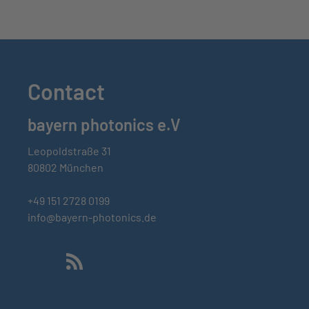
Contact
bayern photonics e.V
Leopoldstraße 31
80802 München
+49 151 2728 0199
info@bayern-photonics.de