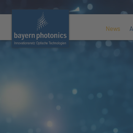
News
A