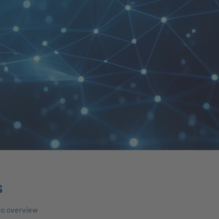
s
to overview