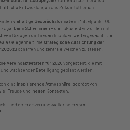
niz-Institut für Astrophysik
eröffnete faszinierende
chaftliche Entwicklungen und Zukunftsthemen.
tanden
vielfältige Gesprächsformate
im Mittelpunkt. Ob
 sogar
beim Schwimmen
– die Fokusfelder wurden mit
ktiven Dialogen und neuen Impulsen weitergedacht. Die
deale Gelegenheit, die
strategische Ausrichtung der
r 2026
zu schärfen und zentrale Weichen zu stellen.
 die
Vereinsaktivitäten für 2026
vorgestellt, die mit
und wachsender Beteiligung geplant werden.
ten eine
inspirierende Atmosphäre
, geprägt von
viel Freude
und
neuen Kontakten
.
ück – und noch erwartungsvoller nach vorn.
!