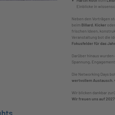
Martin Roth
vom
Leib
Einblicke in wissens
Neben den Vorträgen s
beim
Billard
,
Kicker
oder
frischen Ideen, konstru
Veranstaltung bot die i
Fokusfelder für das Jah
Darüber hinaus wurden
Spannung, Engagement 
Die Networking Days bo
wertvollem Austausch
,
Wir blicken dankbar zur
Wir freuen uns auf 2027
ghts