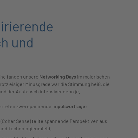
irierende
ch und
che fanden unsere
Networking Days
im malerischen
trotz eisiger Minusgrade war die Stimmung heiß, die
nd der Austausch intensiver denn je.
arteten zwei spannende
Impulsvorträge
:
(Coher Sense) teilte spannende Perspektiven aus
 und Technologieumfeld.