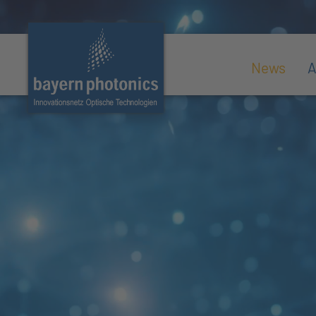
News
A