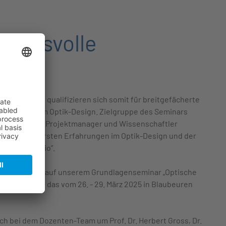
pruchsvolle
 Teilnehmer qualifizieren sich somit für breitgefächerte
endungen im Optik-Design. Zielgruppe des Seminars
er, Techniker, Projektmanager und Wissenschaftler
nissen und ersten Erfahrungen im Optik-Design und der
 „OpticStudio”.
Seminar baut auf unserem Grundlagenseminar „Optische
ulation“ auf, das vom 26. - 29. März 2025 in Blaubeuren
ch bei dem Dozenten-Team um Prof. Dr. Herbert Gross, Dr.