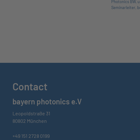
Photonics BW, un
Seminarleiter, 
Contact
bayern photonics e.V
Leopoldstraße 31
80802 München
+49 151 2728 0199