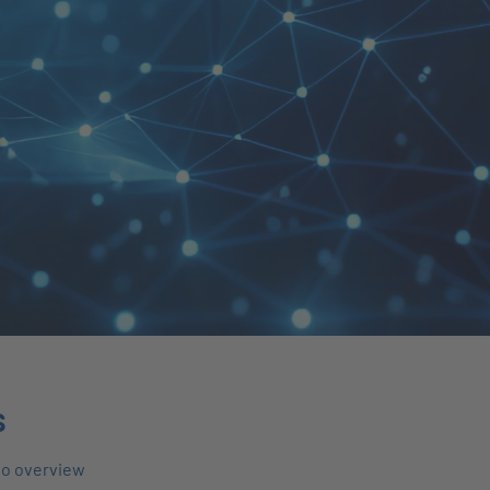
s
to overview