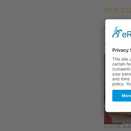
06.11.20
Semi
Aufg
V.l.n.r.: Dr. An