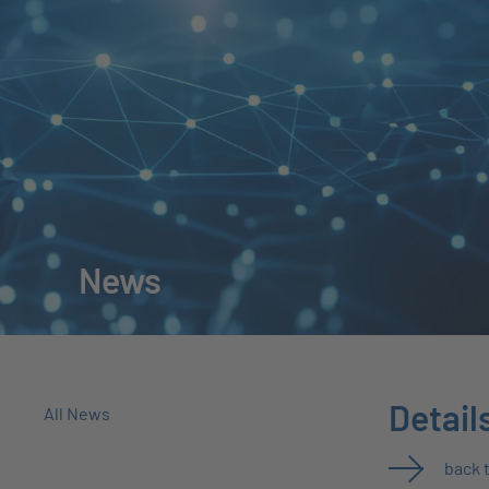
News
Detail
All News
back 