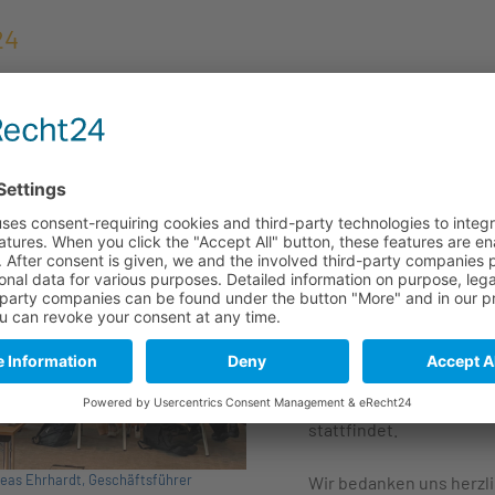
24
nar qualifiziert für ans
aben im Optik-Design
Die Teilnehmerinnen und
und anspruchsvolle Anw
sind Ingenieure, Physik
(m/w/d) mit Grundkennt
Anwendung der Software
Das englischsprachige 
Systeme: Design und Sim
stattfindet.
dreas Ehrhardt, Geschäftsführer
Wir bedanken uns herzli