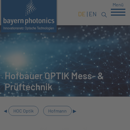
Menü
DE
EN
Hofbauer OPTIK Mess- &
Prüftechnik
HOC Optik
Hofmann