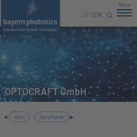
Menü
DE
EN
OPTOCRAFT GmbH
Opto
OptoSigma