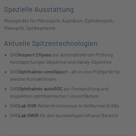
Spezielle Ausstattung
Messgeräte für Mikrooptik, Asphären, Zylinderoptik,
Planoptik, Optiksysteme
Aktuelle Spitzentechnologien
SHS
Inspect 2Xpass
zur automatisierten Prüfung
hochaperturiger Objektive und Handy-Objektive
SHS
Ophthalmic omniSpect
– all-in-one Prüfgerät für
weiche Kontaktlinsen
SHS
Ophthalmic autoROC
zur Formprüfung und
Inspektion ophthalmischer Linsenflächen
SHS
Lab XHR
Wellenfrontsensor in Vollformat Größe
SHS
Lab SWIR
für den kurzwelligen infrarot Bereich