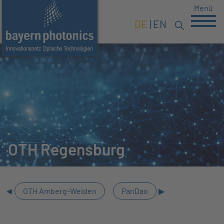
Menü
DE
EN
OTH Regensburg
OTH Amberg-Weiden
PanDao