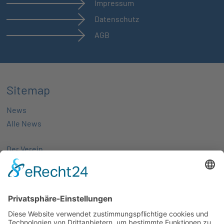
Impressum
Datenschutz
AGB
Sitemap
News
Alle News
Der Verein
Über uns
Aktivitäten
Mitglieder
Mitgliedschaft
Partnernetze