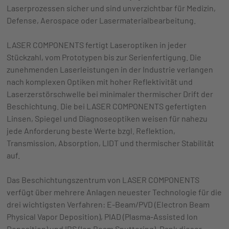
Laserprozessen sicher und sind unverzichtbar für Medizin,
Defense, Aerospace oder Lasermaterialbearbeitung.
LASER COMPONENTS fertigt Laseroptiken in jeder
Stückzahl, vom Prototypen bis zur Serienfertigung. Die
zunehmenden Laserleistungen in der Industrie verlangen
nach komplexen Optiken mit hoher Reflektivität und
Laserzerstörschwelle bei minimaler thermischer Drift der
Beschichtung. Die bei LASER COMPONENTS gefertigten
Linsen, Spiegel und Diagnoseoptiken weisen für nahezu
jede Anforderung beste Werte bzgl. Reflektion,
Transmission, Absorption, LIDT und thermischer Stabilität
auf.
Das Beschichtungszentrum von LASER COMPONENTS
verfügt über mehrere Anlagen neuester Technologie für die
drei wichtigsten Verfahren: E-Beam/PVD (Electron Beam
Physical Vapor Deposition), PIAD (Plasma-Assisted Ion
Deposition) und IBS (Ion Beam Sputtering). Dank dieser