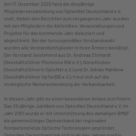
Am 17. Dezember 2025 fand die diesjährige
Mitgliederversammlung von OptecNet Deutschland e.V.
statt. Neben den Berichten zum vergangenen Jahr wurden
mit den Mitgliedern die Aktivitäten, Veranstaltungen und
Projekte für das kommende Jahr diskutiert und
abgestimmt. Bei der turnusgemäßen Vorstandswahl
wurden alle Vorstandsmitglieder in ihren Ämtern bestätigt.
Der Vorstand, bestehend aus Dr. Andreas Ehrhardt
(Geschäftsführer Photonics BW e.V.), Nora Kirsten
(Geschäftsführerin OptoNet e.V.) und Dr. Adrian Mahlkow
(Geschäftsführer OpTecBB e.V.), freut sich auf die
strategische Weiterentwicklung der Verbandsarbeit.
In diesem Jahr gibt es einen besonderen Anlass zum Feiern:
Das 25-jährige Jubiläum von OptecNet Deutschland e.V. Im
Jahr 2001 wurde er mit Unterstützung des damaligen BMBF
als gemeinnütziger Dachverband der regionalen
Kompetenznetze Optische Technologien gegründet.
OptecNet Deutschland hat sich in all den Jahren positiv