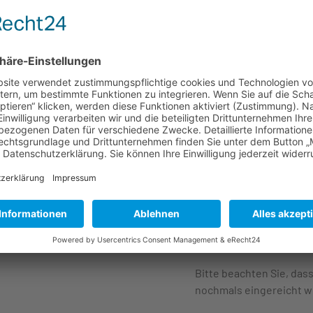
Unternehmen, Forschung
Baden-Württemberg.
Es können sich
Ausrüst
Die Kategorie
„Excellen
produzierende
Unternehm
fortgeschritten sind. Di
Ansätze der digitalen Tr
Unternehmensbereiche 
wesentlichen strategisc
Gegensatz zur Winner-Ka
sondern um
durchgängi
Digitalisierung
. Siehe a
Excellence-Kategorie 
Industrieunternehmen
Bitte beachten Sie, das
nochmals eingereicht 