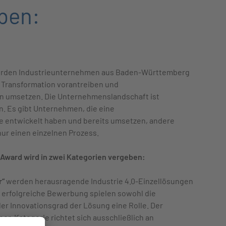
ben:
rden Industrieunternehmen aus Baden-Württemberg
le Transformation vorantreiben und
en umsetzen. Die Unternehmenslandschaft ist
. Es gibt Unternehmen, die eine
ie entwickelt haben und bereits umsetzen, andere
nur einen einzelnen Prozess.
0 Award wird in zwei Kategorien vergeben:
r“
werden herausragende Industrie 4.0-Einzellösungen
e erfolgreiche Bewerbung spielen sowohl die
der Innovationsgrad der Lösung eine Rolle. Der
er-Kategorie richtet sich ausschließlich an