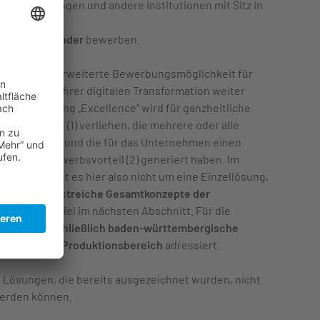
seinrichtungen und andere Institutionen mit Sitz in
er und Anwender
bewerben.
ce“
ist eine erweiterte Bewerbungsmöglichkeit für
en, die in ihrer digitalen Transformation weiter
e Auszeichnung „Excellence“ wird für ganzheitliche
ansformation (1) verliehen, die mehrere oder alle
übergreifen und die für das Unternehmen einen
hen Wettbewerbsvorteil (2) generiert haben. Im
tegorie geht es hier also nicht um eine Einzellösung,
ge und impactreiche Gesamtkonzepte der
uch das Beispiel im nächsten Abschnitt. Für die
werden
ausschließlich baden-württembergische
mit
eigenem Produktionsbereich
adressiert.
s Lösungen, die bereits ausgezeichnet wurden, nicht
werden können.