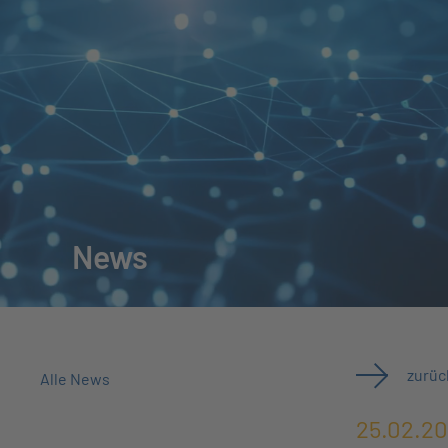
News
zurüc
Alle News
25.02.2