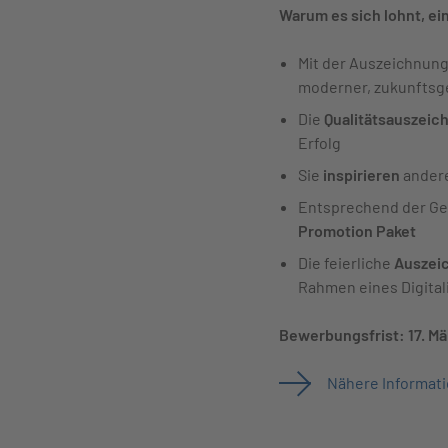
Warum es sich lohnt, e
Mit der Auszeichnung
moderner, zukunftsge
Die
Qualitätsauszeic
Erfolg
Sie
inspirieren
andere
Entsprechend der Gew
Promotion Paket
Die feierliche
Auszei
Rahmen eines Digitali
Bewerbungsfrist: 17. Mä
Nähere Informat