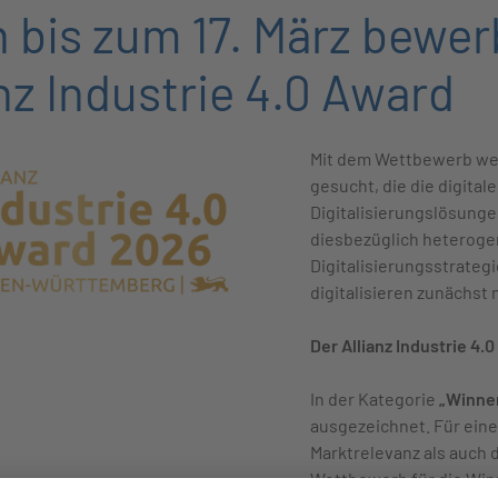
 bis zum 17. März bewer
anz Industrie 4.0 Award
Mit dem Wettbewerb we
gesucht, die die digita
Digitalisierungslösung
diesbezüglich heterogen
Digitalisierungsstrateg
digitalisieren zunächst 
Der Allianz Industrie 4.
In der Kategorie
„Winne
ausgezeichnet. Für ein
Marktrelevanz als auch 
Wettbewerb für die Winn