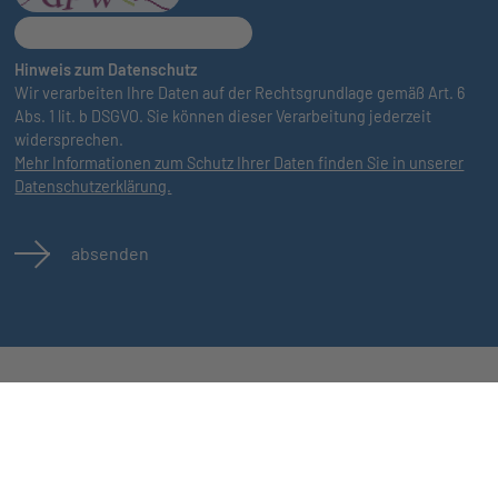
Hinweis zum Datenschutz
Wir verarbeiten Ihre Daten auf der Rechtsgrundlage gemäß Art. 6
Abs. 1 lit. b DSGVO. Sie können dieser Verarbeitung jederzeit
widersprechen.
Mehr Informationen zum Schutz Ihrer Daten finden Sie in unserer
Datenschutzerklärung.
absenden
Jobs
Kontakt
n
Alle Jobs
AGB