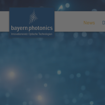
News
D