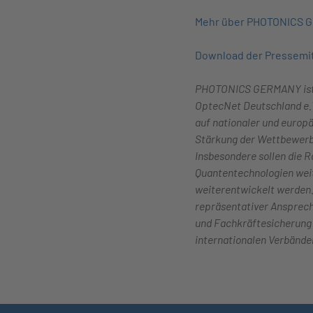
Mehr über PHOTONICS
Download der Pressemit
PHOTONICS GERMANY ist d
OptecNet Deutschland e.V
auf nationaler und europäi
Stärkung der Wettbewerb
Insbesondere sollen die 
Quantentechnologien weit
weiterentwickelt werden
repräsentativer Ansprech
und Fachkräftesicherun
internationalen Verbänden