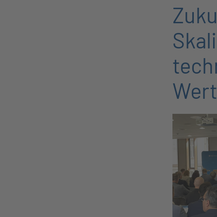
Zuku
Skali
tech
Wert