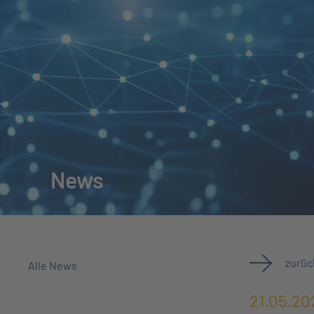
News
zurüc
Alle News
21.05.20