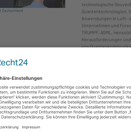
technologische Souverän
t Deutschland
Quantentechnologien, V
Anwendungen in Luft- u
Unternehmen und Forsc
TRUMPF, ASML, Hensoldt 
Herausforderungen und
von Quantenkommunikati
photonischen Technolog
sowie satellitengestüt
Anlässlich der Veransta
der Bundesministerin fü
strategische Bedeutung 
entscheidende Industrie
Verteidigung, Luft- un
Photonik.“ Connemann v
deutschen Photonikindu
Beschäftigten und eine