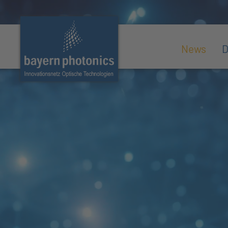
News
D