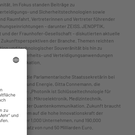
ität. Im Fokus standen Beiträge zu
erteidigungs- und Sicherheitstechnologien sowie
nd Raumfahrt. Vertreterinnen und Vertreter führender
hungseinrichtungen – darunter ZEISS, JENOPTIK,
und der Fraunhofer-Gesellschaft – diskutierten aktuelle
 Zukunftsperspektiven der Branche. Themen reichten
on und technologischer Souveränität bis hin zu
ien für Sicherheits- und Verteidigungsanwendungen
zter Kommunikation.
ltung betont die Parlamentarische Staatssekretärin bei
r Wirtschaft und Energie, Gitta Connemann, die
der Branche: „Photonik ist Schlüsseltechnologie für
n unserer Zeit: Mikroelektronik, Medizintechnik,
d Raumfahrt oder Quantenkommunikation. Zukunft braucht
erweist zudem auf die hohe Innovationskraft der
strie mit über 1.000 Unternehmen, rund 190.000
m Jahresumsatz von rund 50 Milliarden Euro.