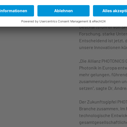
„Photonik ist eine Zuku
Digitalisierung und ind
wären viele moderne An
Geschäftsführer von SPE
Forschung, starke Unter
Entscheidend ist jetzt,
unsere Innovationen kün
„Die Allianz PHOTONICS 
Photonik in Europa entw
mehr gelungen, führende
zusammenzubringen und 
setzen“, sagte Dr. Andr
Der Zukunftsgipfel PHO
Branche zusammen. Im Fo
technologische Entwick
gesamtgesellschaftlich