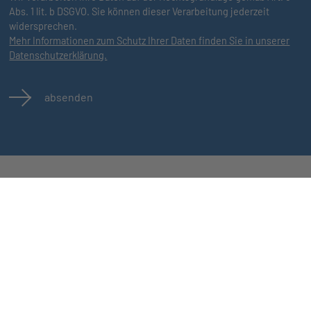
Abs. 1 lit. b DSGVO. Sie können dieser Verarbeitung jederzeit
widersprechen.
Mehr Informationen zum Schutz Ihrer Daten finden Sie in unserer
Datenschutzerklärung.
absenden
Jobs
Kontakt
n
Alle Jobs
AGB
Impressum
Datenschutz