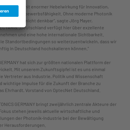
nftsbranche mit enormer Hebelwirkung für Innovation,
ustrielle Wettbewerbsfähigkeit. Ohne moderne Photonik
wendungen nicht denkbar“, sagte Jörg Mayer,
CTARIS. „Deutschland verfügt hier über exzellente
nehmen und eine hohe internationale Sichtbarkeit.
 die Standortbedingungen so weiterzuentwickeln, dass wir
ftig in Deutschland hochskalieren können.“
GERMANY hat sich zur größten nationalen Plattform der
ickelt. Mit unserem Zukunftsgipfel ist es uns einmal
 Vertreter aus Industrie, Politik und Wissenschaft
wichtige Impulse für die Zukunft der Branche zu
eas Ehrhardt, Vorstand von OptecNet Deutschland.
TONICS GERMANY bringt zweijährlich zentrale Akteure der
kus stehen jeweils aktuelle wirtschaftliche und
lungen der Photonik-Industrie bei der Bewältigung
er Herausforderungen.