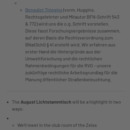
Benedict Thiggins
(vorm. Huggins,
Rechtsgelehrter und Mitautor BFN-Schrift 543
& 772) wird uns die o.g. Schrift vorstellen.
Diese fasst Forschungsergebnisse zusammen,
auf deren Basis die Rechtsverordnung zum
BNatSchG § 41 erstellt wird. Wir erfahren aus
erster Hand die Hintergründe aus der
Umweltforschung und die rechtlichen
Rahmenbedingungen für die RVO – unsere
zukünftige rechtliche Arbeitsgrundlag für die
Planung öffentlicher Straßenbeleuchtung.
The
August Lichtstammtisch
will be a highlight in two
ways:
We’ll meet in the club room of the Zeiss