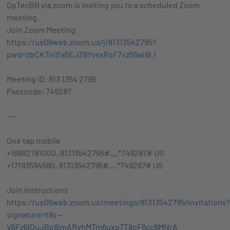
OpTecBB via zoom is inviting you to a scheduled Zoom
meeting.
Join Zoom Meeting
https://us06web.zoom.us/j/81313542795?
pwd=zbCKTniifa5EJZ9YvvxRsF7vz56aH8.1
Meeting ID: 813 1354 2795
Passcode: 749287
---
One tap mobile
+16892781000,,81313542795#,,,,*749287# US
+17193594580,,81313542795#,,,,*749287# US
Join instructions
https://us06web.zoom.us/meetings/81313542795/invitations
signature=t8s--
V6Fz6IDuJBp8jmARvhMTm6uxp7T8oF6cc8MNrA