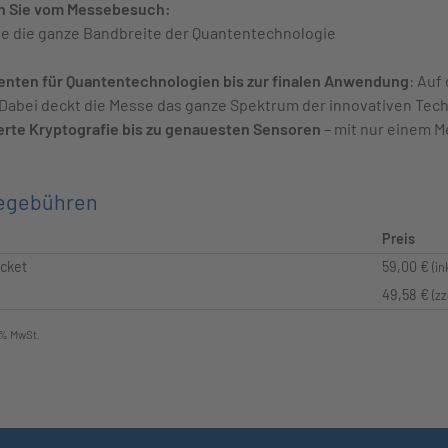
en Sie vom Messebesuch:
e die ganze Bandbreite der Quantentechnologie
nten für Quantentechnologien bis zur finalen Anwendung
: Auf
 Dabei deckt die Messe das ganze Spektrum der innovativen Tec
rte Kryptografie bis zu genauesten Sensoren
– mit nur einem 
egebühren
Preis
icket
59,00 €
(in
49,58 €
(z
9 % MwSt.