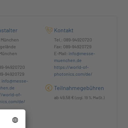
stalter
Kontakt
 München
Tel.: 089-94920720
gelände
Fax: 089-94920729
 München
E-Mail:
info@messe-
muenchen.de
089-94920720
https://world-of-
89-94920729
photonics.com/de/
:
info@messe-
Teilnahmegebühren
hen.de
//world-of-
ab 49,58 €
(zzgl. 19 % MwSt.)
nics.com/de/
bar
 freie Plätze