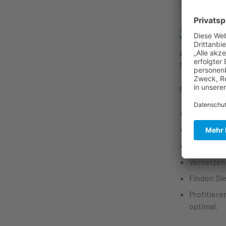
Zusamm
Als weltweit
Messebesuch 
Messebesuch 
Entdecken
Erleben Si
Best Pract
Vernetzen 
Finden Si
Profitiere
optimal.