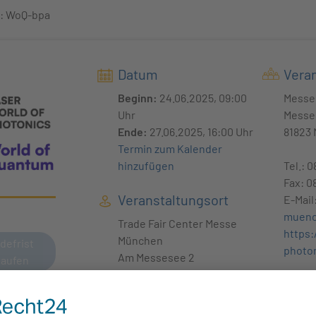
: WoQ-bpa
Datum
Veran
Beginn:
24.06.2025, 09:00
Messe
Uhr
Messe
Ende:
27.06.2025, 16:00 Uhr
81823
Termin zum Kalender
hinzufügen
Tel.: 
Fax: 0
Veranstaltungsort
E-Mail
muenc
Trade Fair Center Messe
https:
München
defrist
photo
Am Messesee 2
laufen
81829 München
Buch
noch