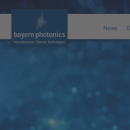
News
D