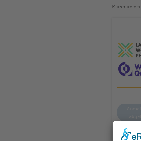
Kursnummer
Anmel
abge