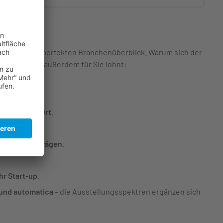
Quantum den perfekten Branchenüberblick. Warum sich der
technologie außerdem für Sie lohnt:
lt
an einem Ort
.
 of Quantum.
ren und Vorträgen
.
hr Start-up
.
 und automatica
– die Ausstellungsspektren ergänzen sich