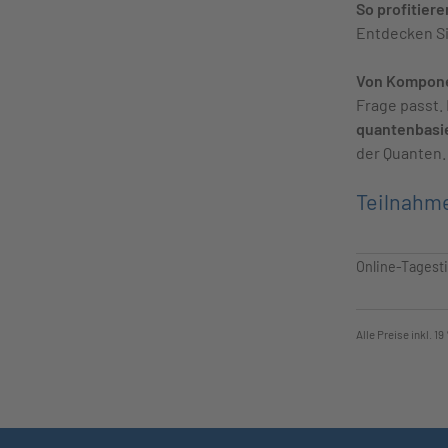
So profitier
Entdecken Si
Von Kompone
Frage passt.
quantenbasie
der Quanten.
Teilnahm
Online-Tagest
Alle Preise inkl. 1