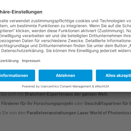
enfassung
 größte Fachmesse für Quantentechnologie bietet die World of 
gerade im internationalen Jahr der Quantenwissenschaft und -
auf der World of Quantum– Ihre Vorteile im Überblick
 Sie Lösungen der Quantentechnologie –
alle Bereiche
gebünde
e die
Weltpremiere spannender Innovationen
live auf der World
ices und der aktuellste Forschungsstand erwarten Sie in den
Fo
Sie sich mit
Branchen-Experten
aus der ganzen Welt.
e
Förderer für Ihr Forschungsprojekt
oder
Geschäftspartner für I
n Sie von den
Parallelveranstaltungen Laser World of Photonics