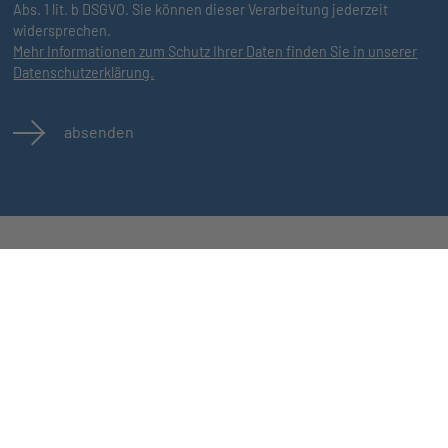
Abs. 1 lit. b DSGVO. Sie können dieser Verarbeitung jederzeit
widersprechen.
Mehr Informationen zum Schutz Ihrer Daten finden Sie in unserer
Datenschutzerklärung.
absenden
Jobs
Kontakt
n
Alle Jobs
AGB
Impressum
Datenschutz