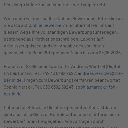
Eine langfristige Zusammenarbeit wird angestrebt.
Wir freuen wir uns auf Ihre Online-Bewerbung. Bitte klicken
Sie dazu auf „
Online bewerben
“ und übermitteln uns auf
diesem Wege Ihre vollständigen Bewerbungsunterlagen,
bestehend aus Motivationsschreiben, Lebenslauf,
Arbeitszeugnissen und der Angabe des von Ihnen
gewünschten Beschäftigungsumfangs bis zum 25.06.2026.
Fragen zur Stelle beantwortet Dr. Andreas Wentzel (Digital
PA Lab) unter: Tel.: +49 30 6392 2627,
andreas.wentzel@fbh-
berlin.de
. Fragen zum Bewerbungsverfahren beantwortet
Sophia Mareck: Tel. 030 6392 58243,
sophia.mareck@fbh-
berlin.de
Datenschutzhinweis: Die oben genannten Kontaktdaten
sind ausschließlich zur Kontaktaufnahme für interessierte
Bewerber*innen freigegeben. Von Anfragen durch
Personaldienstleister ist grundsätzlich abzusehen. Einer