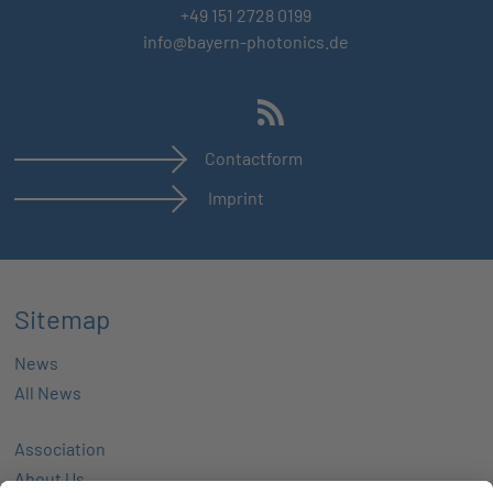
+49 151 2728 0199
info@bayern-photonics.de
Contactform
Imprint
Sitemap
News
All News
Association
About Us