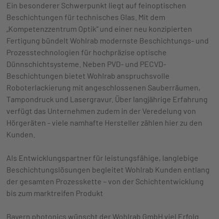
Ein besonderer Schwerpunkt liegt auf feinoptischen
Beschichtungen für technisches Glas. Mit dem
„Kompetenzzentrum Optik“ und einer neu konzipierten
Fertigung bündelt Wohlrab modernste Beschichtungs- und
Prozesstechnologien für hochpräzise optische
Dünnschichtsysteme. Neben PVD- und PECVD-
Beschichtungen bietet Wohlrab anspruchsvolle
Roboterlackierung mit angeschlossenen Sauberräumen,
Tampondruck und Lasergravur. Über langjährige Erfahrung
verfügt das Unternehmen zudem in der Veredelung von
Hörgeräten - viele namhafte Hersteller zählen hier zu den
Kunden.
Als Entwicklungspartner für leistungsfähige, langlebige
Beschichtungslösungen begleitet Wohlrab Kunden entlang
der gesamten Prozesskette – von der Schichtentwicklung
bis zum marktreifen Produkt
Bayern photonics wünscht der Wohlrab GmbH viel Erfolg