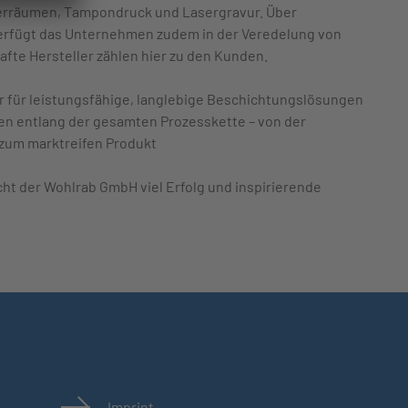
rräumen, Tampondruck und Lasergravur. Über
verfügt das Unternehmen zudem in der Veredelung von
afte Hersteller zählen hier zu den Kunden.
r für leistungsfähige, langlebige Beschichtungslösungen
en entlang der gesamten Prozesskette – von der
 zum marktreifen Produkt
ht der Wohlrab GmbH viel Erfolg und inspirierende
Imprint