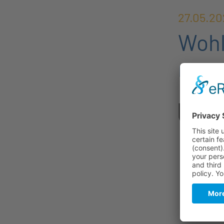
27.05.20
Wohl
neue