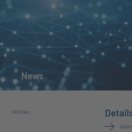
News
Detail
All News
back 