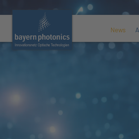
News
A