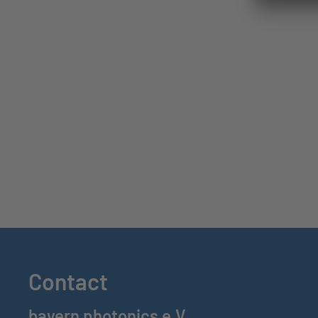
Contact
bayern photonics e.V