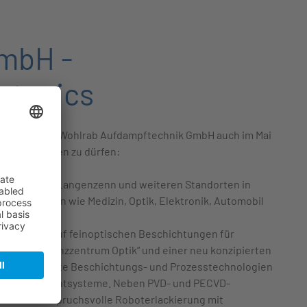
mbH -
hotonics
sich, mit der Wohlrab Aufdampftechnik GmbH auch im Mai
glied begrüßen zu dürfen:
Hauptsitz in Langenzenn und weiteren Standorten in
enen Branchen wie Medizin, Optik, Elektronik, Automobil
unkt liegt auf feinoptischen Beschichtungen für
em „Kompetenzzentrum Optik“ und einer neu konzipierten
rab modernste Beschichtungs- und Prozesstechnologien
he Dünnschichtsysteme. Neben PVD- und PECVD-
Wohlrab anspruchsvolle Roboterlackierung mit