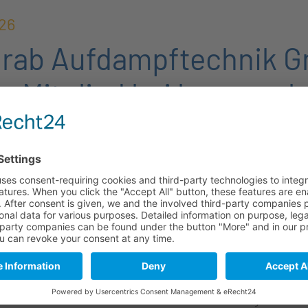
26
rab Aufdampftechnik G
s Mitglied bei bayern p
Bayern photonics freut 
ein weiteres, neues Mit
Das Unternehmen – mit 
Asien - ist in verschied
und Sensorik tätig.
Ein besonderer Schwerp
technisches Glas. Mit d
Fertigung bündelt Wohl
für hochpräzise optisc
Beschichtungen bietet 