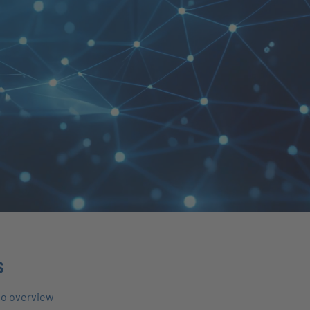
s
to overview