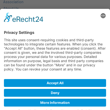
Association
About Us
Activities
Members
Membership
Partner-networks
Events
All Events
Jobs
Alle Jobs
Contact
Imprint