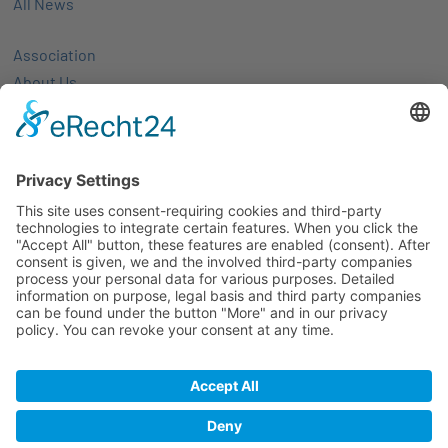
All News
Association
About Us
Activities
Members
Membership
Partner-networks
Events
All Events
Jobs
Alle Jobs
Contact
Imprint