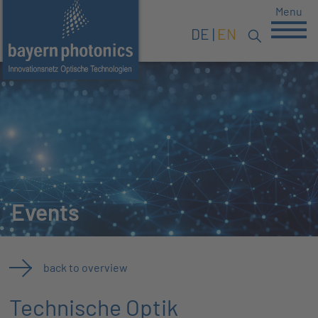
Menu
DE
EN
Events
back to overview
Technische Optik