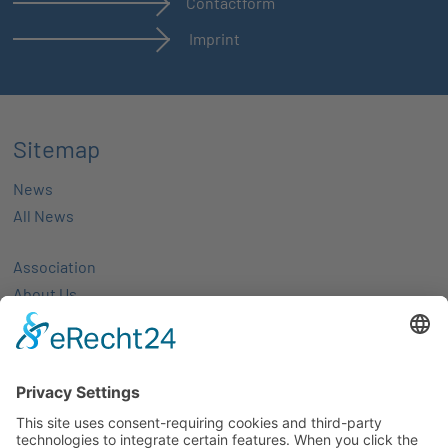
Contactform
Imprint
Sitemap
News
All News
Association
About Us
Activities
Members
Membership
Partner-networks