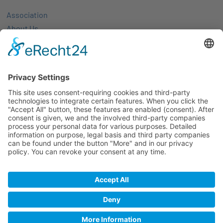
Association
About Us
Activities
Members
Membership
Partner-networks
Events
All Events
Jobs
Alle Jobs
Contact
Imprint