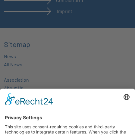
Contactform
Imprint
Sitemap
News
All News
Association
About Us
Activities
Members
Membership
Partner-networks