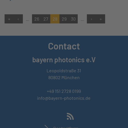
«
‹
…
26
27
28
29
30
…
›
»
Contact
bayern photonics e.V
Leopoldstraße 31
80802 München
+49 151 2728 0199
info@bayern-photonics.de