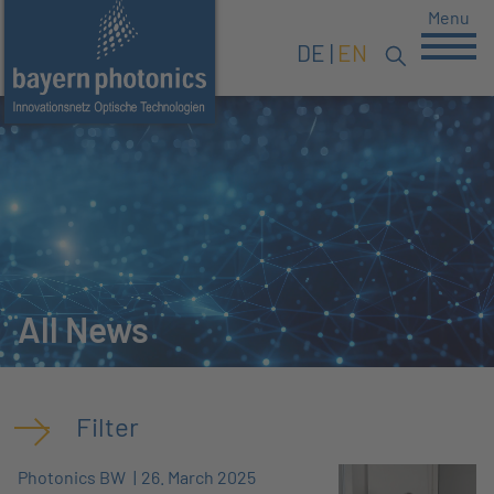
Menu
DE
EN
All News
Filter
Photonics BW
26. March 2025