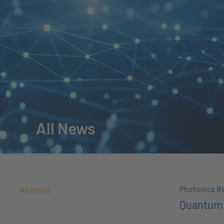
All News
Photonics 
All News
Quantum 