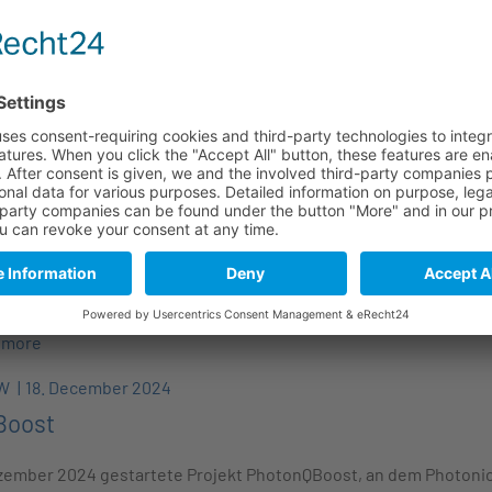
s neuen Jahres präsentieren sich die regionalen Netzwerke und
 mit neuer Internetpräsenz.
 more
onics
27. January 2025
Solutions GmbH | SAPPHCOM - neues Mitglied be
s
ns die Löslein Solutions GmbH | SAPPHCOM als neues Mitglied be
egrüßen zu dürfen.
 more
BW
18. December 2024
Boost
ezember 2024 gestartete Projekt PhotonQBoost, an dem Photoni