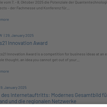
e vom 7. - 8. Oktober 2025 die Potenziale der Quantentechnolog
ects – der Fachmesse und Konferenz für…
 more
BW
29. January 2025
s21 Innovation Award
s21 Innovation Award is a competition for business ideas at an ea
ple thought, an idea you cannot get out of your…
 more
29. January 2025
 des Internetauftritts: Modernes Gesamtbild f
and und die regionalen Netzwerke