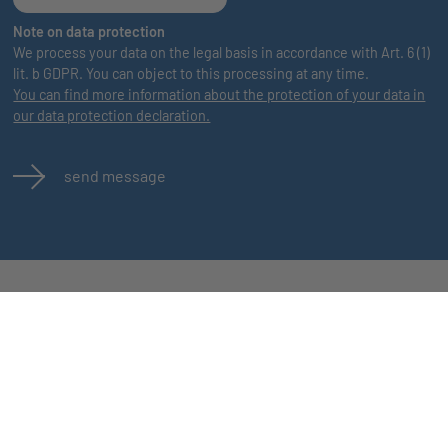
Note on data protection
We process your data on the legal basis in accordance with Art. 6 (1)
lit. b GDPR. You can object to this processing at any time.
You can find more information about the protection of your data in
our data protection declaration.
send message
Jobs
Contact
Alle Jobs
Imprint