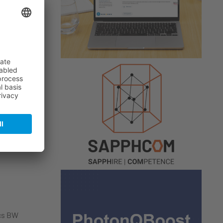
 der
i bayern
i bayern
cs BW