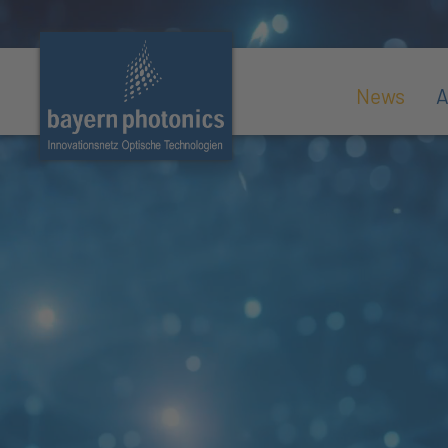
News
A