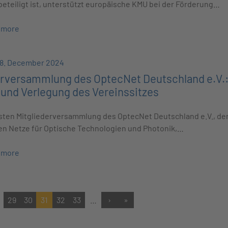
eteiligt ist, unterstützt europäische KMU bei der Förderung…
 more
18. December 2024
erversammlung des OptecNet Deutschland e.V.
 und Verlegung des Vereinssitzes
gsten Mitgliederversammlung des OptecNet Deutschland e.V., d
en Netze für Optische Technologien und Photonik,…
 more
29
30
31
32
33
…
›
»