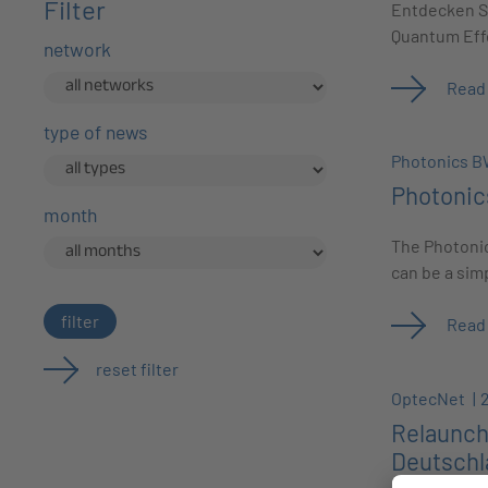
Filter
Entdecken Si
Quantum Eff
network
Read
type of news
Photonics 
Photonic
month
The Photonic
can be a sim
filter
Read
reset filter
OptecNet
Relaunch
Deutschl