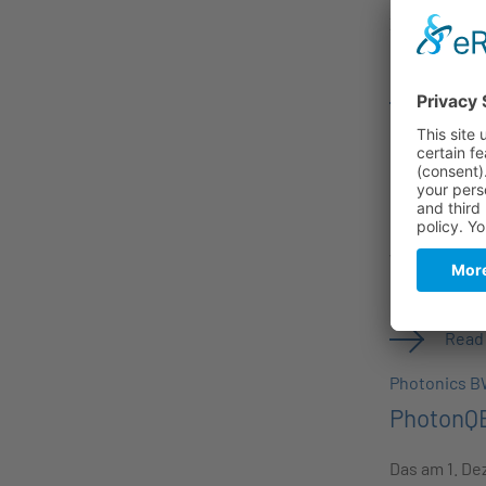
Zum Start de
Dachverband
Read
bayern phot
Löslein 
photonic
Wir freuen u
photonics b
Read
Photonics 
PhotonQ
Das am 1. D