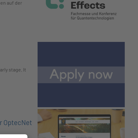
ien auf der
rly stage. It
ür OptecNet