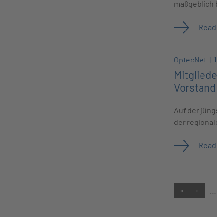
maßgeblich b
Read
OptecNet
Mitglied
Vorstand
Auf der jün
der regional
Read
«
‹
…