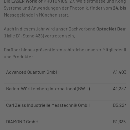
Die
LASER World of PHOTONICS
, 27. Weltleitmesse und Kong
Systeme und Anwendungen der Photonik, findet vom
24. bis 
Messegelände in München statt.
Auch in diesem Jahr wird unser Dachverband
OptecNet Deuts
(Halle B1, Stand 438) vertreten sein.
Darüber hinaus präsentieren zahlreiche unserer Mitglieder ih
und Produkte:
Advanced Quantum GmbH
A1.403 (
Baden-Württemberg International (BW_i)
A1.237 (
Carl Zeiss Industrielle Messtechnik GmbH
B5.224 (
DIAMOND GmbH
B1.335 +