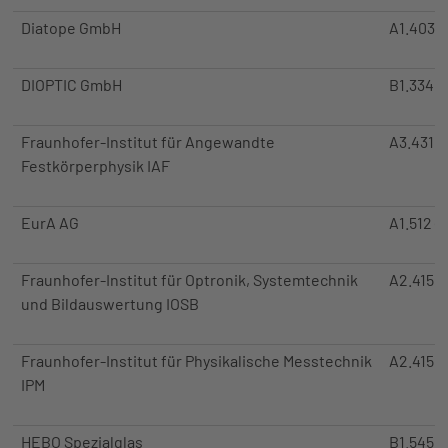
Diatope GmbH
A1.403 (
DIOPTIC GmbH
B1.334
Fraunhofer-Institut für Angewandte
A3.431 +
Festkörperphysik IAF
EurA AG
A1.512 (
Fraunhofer-Institut für Optronik, Systemtechnik
A2.415
und Bildauswertung IOSB
Fraunhofer-Institut für Physikalische Messtechnik
A2.415
IPM
HEBO Spezialglas
B1.545