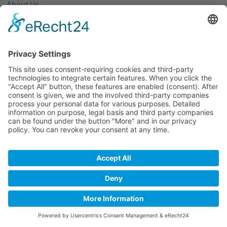
About Us
Activities
Members
Membership
Partner-networks
Events
All Events
Jobs
Alle Jobs
Contact
Imprint