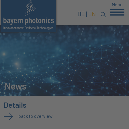
Menu
DE
EN
News
Details
back to overview