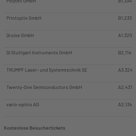
Polytec GmbH
B1.334
Printoptix GmbH
B1.233
Qruise GmbH
A1.320 (
SI Stuttgart Instruments GmbH
B2.114
TRUMPF Laser- und Systemtechnik SE
A3.324
Twenty-One Semiconductors GmbH
A2.437
vario-optics AG
A2.134
Kostenlose Besuchertickets